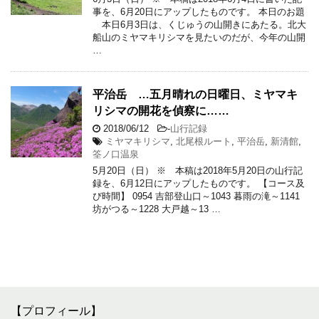
事を、6月20日にアップしたものです。 本日のお題
本日6月3日は、くじゅうの山開きにあたる。北大
船山のミヤマキリシマを見たいのだが、今年の山開
…
平治岳 …五月晴れの日曜日、ミヤマキ
リシマの開花を偵察に……
2018/06/12
-
山行記録
ミヤマキリシマ
,
北尾根ルート
,
平治岳
,
新清館
,
筌ノ口温泉
5月20日（日） ※ 本稿は2018年5月20日の山行記
録を、6月12日にアップしたものです。 【コース及
び時間】 0954 吉部登山口～1043 暮雨の滝～1141
坊がつる～1228 大戸越～13 …
【プロフィール】