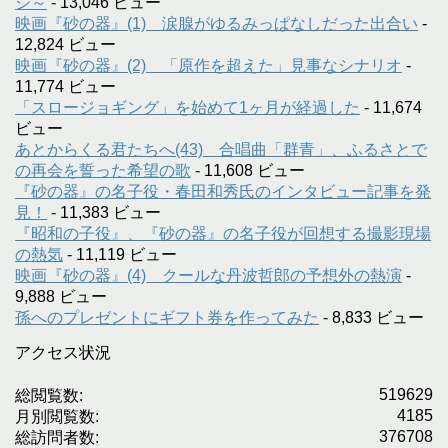
ジ～
- 13,046 ビュー
映画『砂の器』(1) 涙腺がゆるみっぱなしだった出合い
-
12,824 ビュー
映画『砂の器』(2) 「原作を超えた」見事なシナリオ
-
11,774 ビュー
「スロージョギング」を始めて1ヶ月が経過した
- 11,674
ビュー
あとからくる君たちへ(43) 合唱曲「群青」、ふるさとで
の再会を誓った希望の歌
- 11,608 ビュー
『砂の器』の名子役・春田和秀氏のインタビュー記事を発
見！
- 11,383 ビュー
『昭和の子役』、『砂の器』の名子役が回想する撮影現場
の熱気
- 11,119 ビュー
映画『砂の器』(4) クールな丹波哲郎の予想外の熱演
-
9,888 ビュー
孫へのプレゼントにギフト券を作ってみた
- 8,833 ビュー
アクセス状況
519629
総閲覧数:
4185
月別閲覧数:
376708
総訪問者数: