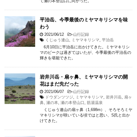
て瀬の本登山口に向かった。
平治岳、今季最後のミヤマキリシマを味
わう
2021/06/12
-
山行記録
くじゅう連山
,
ミヤマキリシマ
,
平治岳
6月10日に平治岳に出かけてきた。ミヤマキリシ
マのピークは過ぎてはいたが、今季最後の平治岳の
輝きを堪能できた。
岩井川岳・扇ヶ鼻、ミヤマキリシマの開
花はまだ先だった
2021/06/07
-
山行記録
ドウダンツツジ
,
ミヤマキリシマ
,
岩井川岳
,
扇ヶ
鼻
,
瀬の本
,
瀬の本登山口
,
筋湯温泉
くじゅう連山の扇ヶ鼻（1,698m）、そろそろミヤ
マキリシマが咲いている頃ではと思い、S氏と出か
けてきた。