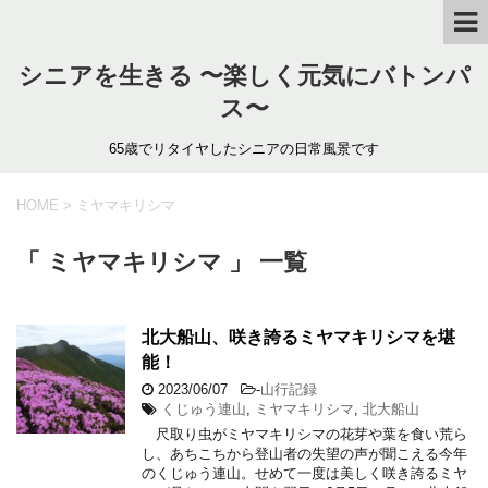
シニアを生きる 〜楽しく元気にバトンパ
ス〜
65歳でリタイヤしたシニアの日常風景です
HOME
>
ミヤマキリシマ
「 ミヤマキリシマ 」 一覧
北大船山、咲き誇るミヤマキリシマを堪
能！
2023/06/07
-
山行記録
くじゅう連山
,
ミヤマキリシマ
,
北大船山
尺取り虫がミヤマキリシマの花芽や葉を食い荒ら
し、あちこちから登山者の失望の声が聞こえる今年
のくじゅう連山。せめて一度は美しく咲き誇るミヤ