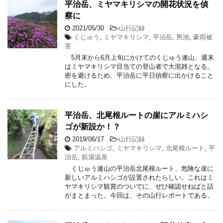
平治岳、ミヤマキリシマの開花状況を偵
察に
2021/05/30
-
山行記録
くじゅう
,
ミヤマキリシマ
,
平治岳
,
男池
,
豪雨被
害
5月末から6月上旬にかけてのくじゅう連山、週末
はミヤマキリシマ目当ての登山者で大混雑となる。
密を避けるため、平治岳に平日偵察に出かけること
にした。
平治岳、北尾根ルートの崖にアルミハシ
ゴが新設か！？
2019/06/17
-
山行記録
アルミハシゴ
,
ミヤマキリシマ
,
北尾根ルート
,
平
治岳
,
筋湯温泉
くじゅう連山の平治岳北尾根ルート、危険な崖に
新しいアルミハシゴが設置されたらしい。これはミ
ヤマキリシマ観賞のついでに、ぜひ確認せねばと話
がまとまった。今回は、その山行レポートである。