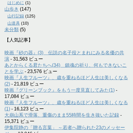
はじめに
(1)
山歩き
(147)
山行記録
(125)
山道具
(10)
未分類
(5)
【人気記事】
映画『砂の器』(3) 伝説の名子役とまれにみる名優の共
演
- 31,563 ビュー
あとからくる君たちへ(34) 鎮魂の祈り、何もできないこ
とを学ぶ
- 23,576 ビュー
映画『人生フルーツ』、歳を重ねるほど人生は美しくなる
(2)
- 21,819 ビュー
映画『グリーンブック』をもう一度見直してみた(1)
-
17,084 ビュー
映画『人生フルーツ』、歳を重ねるほど人生は美しくなる
(1)
- 16,123 ビュー
大崩山系で滑落、重傷のまま55時間を生き抜いた記録
-
15,371 ビュー
伊集院静の「贈る言葉」 ～若者へ贈られた23のメッセー