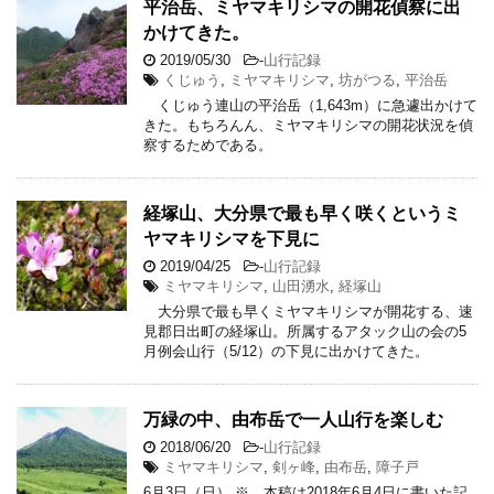
平治岳、ミヤマキリシマの開花偵察に出
かけてきた。
2019/05/30
-
山行記録
くじゅう
,
ミヤマキリシマ
,
坊がつる
,
平治岳
くじゅう連山の平治岳（1,643m）に急遽出かけて
きた。もちろんん、ミヤマキリシマの開花状況を偵
察するためである。
経塚山、大分県で最も早く咲くというミ
ヤマキリシマを下見に
2019/04/25
-
山行記録
ミヤマキリシマ
,
山田湧水
,
経塚山
大分県で最も早くミヤマキリシマが開花する、速
見郡日出町の経塚山。所属するアタック山の会の5
月例会山行（5/12）の下見に出かけてきた。
万緑の中、由布岳で一人山行を楽しむ
2018/06/20
-
山行記録
ミヤマキリシマ
,
剣ヶ峰
,
由布岳
,
障子戸
6月3日（日） ※ 本稿は2018年6月4日に書いた記