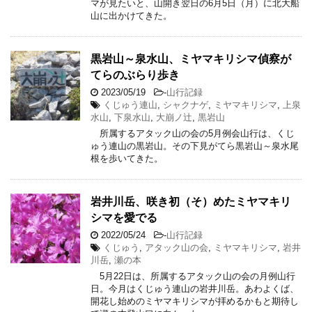
マが見たいと、山開き翌日の6月5日（月）に北大船
山に出かけてきた。
黒岩山～泉水山、ミヤマキリシマ偵察が
てらのぶらり歩き
2023/05/19
-
山行記録
くじゅう連山
,
シャクナゲ
,
ミヤマキリシマ
,
上泉
水山
,
下泉水山
,
大崩ノ辻
,
黒岩山
所属するアタック山の会の5月例会山行は、くじ
ゅう連山の黒岩山。その下見がてら黒岩山～泉水尾
根を歩いてきた。
岩井川岳、咲き初（そ）めたミヤマキリ
シマを愛でる
2022/05/24
-
山行記録
くじゅう
,
アタック山の会
,
ミヤマキリシマ
,
岩井
川岳
,
瀬の本
5月22日は、所属するアタック山の会の月例山行
日。今月はくじゅう連山の岩井川岳。あわよくば、
開花し始めのミヤマキリシマが拝めるかもと期待し