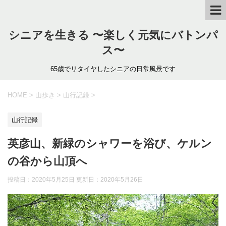
シニアを生きる 〜楽しく元気にバトンパ
ス〜
65歳でリタイヤしたシニアの日常風景です
HOME
>
山歩き
>
山行記録
>
山行記録
英彦山、新緑のシャワーを浴び、ケルン
の谷から山頂へ
投稿日：2020年5月25日 更新日：
2020年5月26日