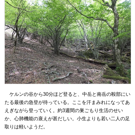
ケルンの谷から30分ほど登ると、中岳と南岳の鞍部にい
たる最後の急登が待っている。ここを汗まみれになってあ
えぎながら登っていく。約3週間の巣ごもり生活のせい
か、心肺機能の衰えが甚だしい。小生よりも若い二人の足
取りは軽いようだ。