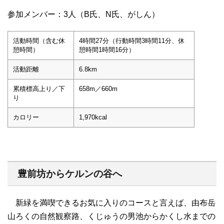
参加メンバー：3人（B氏、N氏、がしん）
活動時間（含む休
4時間27分（行動時間3時間11分、休
憩時間）
憩時間1時間16分）
活動距離
6.8km
累積標高上り／下
658m／660m
り
カロリー
1,970kcal
豊前坊からケルンの谷へ
新緑を満喫できるお気に入りのコースと言えば、由布岳
山ろくの自然観察路、くじゅうの男池からかくし水までの