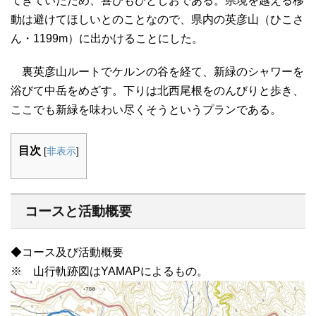
てきていたため、喜びもひとしおである。県境を越える移
動は避けてほしいとのことなので、県内の英彦山（ひこさ
ん・1199m）に出かけることにした。
裏英彦山ルートでケルンの谷を経て、新緑のシャワーを
浴びて中岳をめざす。下りは北西尾根をのんびりと歩き、
ここでも新緑を味わい尽くそうというプランである。
目次
[
非表示
]
コースと活動概要
◆コース及び活動概要
※ 山行軌跡図はYAMAPによるもの。