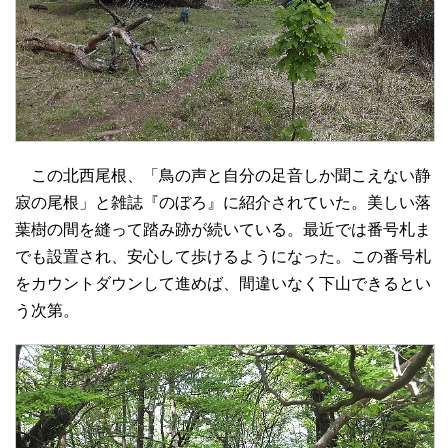
この北西尾根、「鳥の声と自分の足音しか聞こえない静
寂の尾根」と雑誌『のぼろ』に紹介されていた。美しい落
葉樹の間を縫って踏み跡が続いている。最近では番号札ま
でも設置され、安心して歩けるようになった。この番号札
をカウントダウンして進めば、間違いなく下山できるとい
う次第。