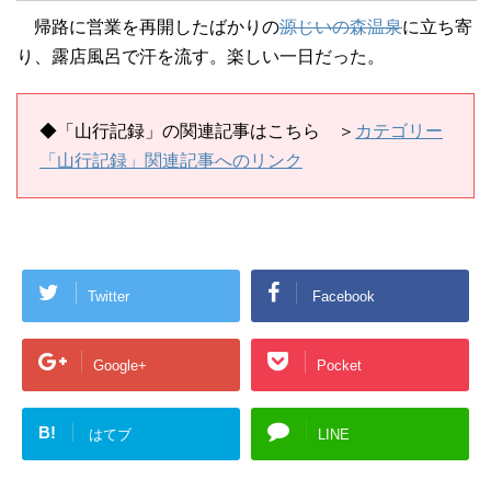
帰路に営業を再開したばかりの
源じいの森温泉
に立ち寄
り、露店風呂で汗を流す。楽しい一日だった。
◆
「山行記録」の関連記事はこちら
＞
カテゴリー
「山行記録」関連記事へのリンク
Twitter
Facebook
Google+
Pocket
B!
はてブ
LINE