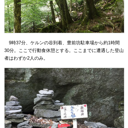
9時37分、ケルンの谷到着、豊前坊駐車場から約1時間
30分。ここで行動食休憩とする。ここまでに遭遇した登山
者はわずか2人のみ。