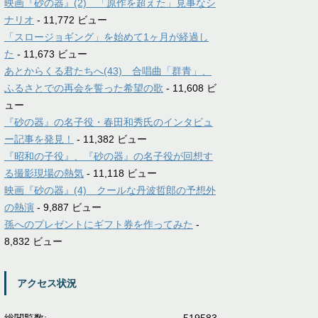
映画『砂の器』(2) 「原作を超えた」見事なシ
ナリオ
- 11,772 ビュー
「スロージョギング」を始めて1ヶ月が経過し
た
- 11,673 ビュー
あとからくる君たちへ(43) 合唱曲「群青」、
ふるさとでの再会を誓った希望の歌
- 11,608 ビ
ュー
『砂の器』の名子役・春田和秀氏のインタビュ
ー記事を発見！
- 11,382 ビュー
『昭和の子役』、『砂の器』の名子役が回想す
る撮影現場の熱気
- 11,118 ビュー
映画『砂の器』(4) クールな丹波哲郎の予想外
の熱演
- 9,887 ビュー
孫へのプレゼントにギフト券を作ってみた
-
8,832 ビュー
アクセス状況