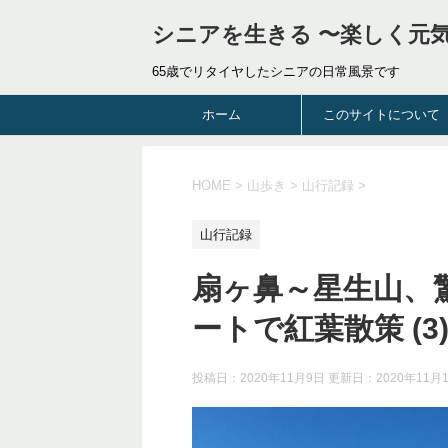
シニアを生きる 〜楽しく元
65歳でリタイヤしたシニアの日常風景です
ホーム
このサイトについて
HOME
>
山歩き
>
山行記録
>
山行記録
扇ヶ鼻～星生山、
ートで紅葉散策 (3
投稿日：2020年11月9日 更新日：
2020年11月