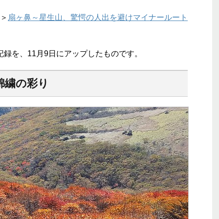
＞
扇ヶ鼻～星生山、驚愕の人出を避けマイナールート
行記録を、11月9日にアップしたものです。
錦繍の彩り