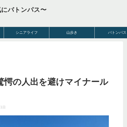
気にバトンパス〜
シニアライフ
山歩き
バトンパス
驚愕の人出を避けマイナール
)
11日