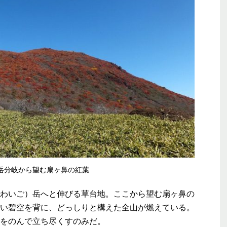
岳分岐から望む扇ヶ鼻の紅葉
わいご）岳へと伸びる草台地。ここから望む扇ヶ鼻の
い碧空を背に、どっしりと構えた全山が燃えている。
をのんで立ち尽くすのみだ。