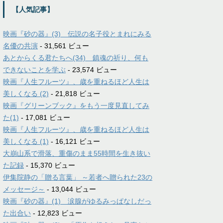
【人気記事】
映画『砂の器』(3) 伝説の名子役とまれにみる
名優の共演
- 31,561 ビュー
あとからくる君たちへ(34) 鎮魂の祈り、何も
できないことを学ぶ
- 23,574 ビュー
映画『人生フルーツ』、歳を重ねるほど人生は
美しくなる (2)
- 21,818 ビュー
映画『グリーンブック』をもう一度見直してみ
た(1)
- 17,081 ビュー
映画『人生フルーツ』、歳を重ねるほど人生は
美しくなる (1)
- 16,121 ビュー
大崩山系で滑落、重傷のまま55時間を生き抜い
た記録
- 15,370 ビュー
伊集院静の「贈る言葉」 ～若者へ贈られた23の
メッセージ～
- 13,044 ビュー
映画『砂の器』(1) 涙腺がゆるみっぱなしだっ
た出合い
- 12,823 ビュー