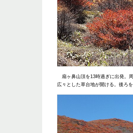
扇ヶ鼻山頂を13時過ぎに出発。周
広々とした草台地が開ける。後ろを