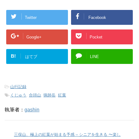
Twitter
Facebook
Google+
Pocket
B!
はてブ
LINE
-
山行記録
-
くじゅう
,
合頭山
,
猟師岳
,
紅葉
執筆者：
gashin
三俣山、極上の紅葉が始まる予感 – シニアを生きる 〜楽し