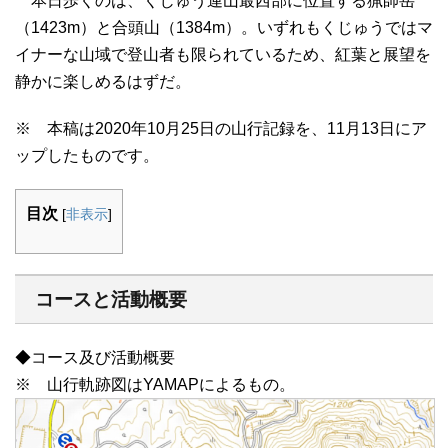
本日歩くのは、くじゅう連山最西部に位置する猟師岳
（1423m）と合頭山（1384m）。いずれもくじゅうではマ
イナーな山域で登山者も限られているため、紅葉と展望を
静かに楽しめるはずだ。
※ 本稿は2020年10月25日の山行記録を、11月13日にア
ップしたものです。
目次
[
非表示
]
コースと活動概要
◆コース及び活動概要
※ 山行軌跡図はYAMAPによるもの。