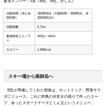
参加メンバー：3名（B氏、N氏、がしん）
活動時間（含む休
3時間58分（行動時間：3時間6分、休
憩時間）
憩時間52分）
活動距離
6.7km
累積標高上り／下
443m／441m
り
カロリー
1,990kcal
スキー場から猟師岳へ
B氏が準備してくれた朝食は、ホットドッグ、野菜サラ
ダにジュース。これに昨晩の水炊きの残りで作ったスー
プ、余ったスモークチーズとくん玉というメニュー。