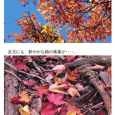
足元にも、鮮やかな錦の落葉が‥‥。