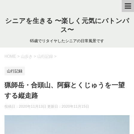
シニアを生きる 〜楽しく元気にバトンパ
ス〜
65歳でリタイヤしたシニアの日常風景です
HOME
>
山歩き
>
山行記録
>
山行記録
猟師岳・合頭山、阿蘇とくじゅうを一望
する縦走路
投稿日：2020年11月13日 更新日：
2020年11月15日