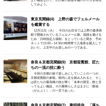
よい機会なので、わが家の就寝準備のやり方を再現
してみよう。
東京見聞録(4) 上野の森でフェルメール
を鑑賞する
12月11日（火）、今日のお目当ては上野の森美術
館で開催されているフェルメール展。混雑を避ける
ため「日時指定入場制」をとっていると聞き、予め
ネットで13:00～14:30の時間帯で入場券を購入して
おいた。上京中のお楽しみの一つである。
奈良＆京都見聞録(9) 京都迎賓館、匠た
ちの一流の技に酔う
今回の京都の旅で楽しみにしていことの一つが、
京都迎賓館の参観。館内に足を踏み入れると、そこ
は匠たちの最高峰の技が輝く「未来の国宝」館と言
ってもよい施設。その素晴らしさはまさに「眼福
（がんぷく）」の一言であった。
奈良＆京都見聞録(7) 唐招提寺、「落ち