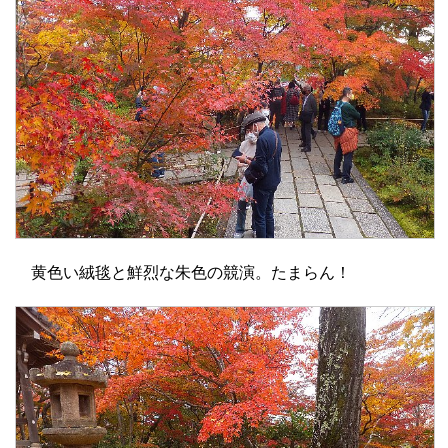
黄色い絨毯と鮮烈な朱色の競演。たまらん！