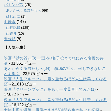
バトンパス
(76)
あとからくる君たちへ
(66)
はじめに
(1)
山歩き
(147)
山行記録
(125)
山道具
(10)
未分類
(5)
【人気記事】
映画『砂の器』(3) 伝説の名子役とまれにみる名優の共
演
- 31,561 ビュー
あとからくる君たちへ(34) 鎮魂の祈り、何もできないこ
とを学ぶ
- 23,575 ビュー
映画『人生フルーツ』、歳を重ねるほど人生は美しくなる
(2)
- 21,818 ビュー
映画『グリーンブック』をもう一度見直してみた(1)
-
17,082 ビュー
映画『人生フルーツ』、歳を重ねるほど人生は美しくなる
(1)
- 16,122 ビュー
大崩山系で滑落、重傷のまま55時間を生き抜いた記録
-