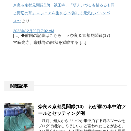
奈良＆京都見聞録(18) 祇王寺、「萌えいづるも枯るるも同
じ野辺の草」 – シニアを生きる 〜楽しく元気にバトンパ
ス〜
より:
2022年12月29日 7:02 AM
[…] ◆前回の記事はこちら ＞奈良＆京都見聞録(17)
常寂光寺、嵯峨野の錦秋を満喫する […]
関連記事
奈良＆京都見聞録(14) わが家の車中泊ツ
ールとセッティング例
以前、知人から「いつか車中泊する時のツールを
ブログで紹介してほしい」と言われたことがある。