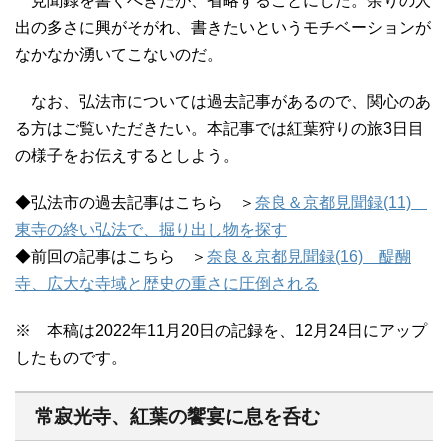
見聞録を書くべきだが、省略することにした。余りの人
出の多さに興がそがれ、書きたいというモチベーションが
なかなか湧いてこないのだ。
なお、弘法市については過去記事があるので、関心のあ
る方はご覧いただきたい。本記事では紅葉狩りの旅3日目
の様子をお伝えするとしよう。
◆弘法市の過去記事はこちら ＞
奈良＆京都見聞録(11)
東寺の終い弘法で、掘り出し物を探す
◆前回の記事はこちら ＞
奈良＆京都見聞録(16) 醍醐
寺、広大な寺域と歴史の重さに圧倒される
※ 本稿は2022年11月20日の記録を、12月24日にアップ
したものです。
常寂光寺、紅葉の饗宴に息を呑む