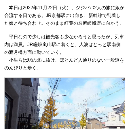
本日は2022年11月22日（火）、ジジババ2人の旅に娘が
合流する日である。JR京都駅に出向き、新幹線で到着し
た娘と待ち合わせ。そのまま紅葉の名所嵯峨野に向かう。
平日なので
少しは観光客も少なかろうと思ったが、列車
内は満員。JR嵯峨嵐山駅に着くと、人波はどっと駅南側
の渡月橋方面に動いていく。
小生らは駅の北に抜け、ほとんど人通りのない一般道を
のんびりと歩く。