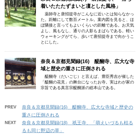
着いたたたずまいと凜とした風格」
薬師寺と唐招提寺がこんなに近いとは知らなかっ
た。距離にして数百メートル。案内図を見ると、ほ
ぼ隣接と言ってもよいくらいの距離である。お天気
よし、風もなし、通りの人影もまばらである。軽い
ウォーキングがてら、歩いて唐招提寺まで向かうこ
とにした。
奈良＆京都見聞録(16) 醍醐寺、広大な寺
域と歴史の重さに圧倒される
醍醐寺（だいごじ）と言えば、豊臣秀吉が催した
「醍醐の花見」の舞台になったお寺。実はわが家の
宗旨である真言宗醍醐派の総本山である。
PREV
奈良＆京都見聞録(16) 醍醐寺、広大な寺域と歴史の
重さに圧倒される
NEXT
奈良＆京都見聞録(18) 祇王寺、「萌えいづるも枯る
るも同じ野辺の草」