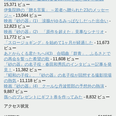
15,371 ビュー
伊集院静の「贈る言葉」 ～若者へ贈られた23のメッセー
ジ～
- 13,044 ビュー
映画『砂の器』(1) 涙腺がゆるみっぱなしだった出合い
-
12,823 ビュー
映画『砂の器』(2) 「原作を超えた」見事なシナリオ
-
11,772 ビュー
「スロージョギング」を始めて1ヶ月が経過した
- 11,673
ビュー
あとからくる君たちへ(43) 合唱曲「群青」、ふるさとで
の再会を誓った希望の歌
- 11,608 ビュー
『砂の器』の名子役・春田和秀氏のインタビュー記事を発
見！
- 11,382 ビュー
『昭和の子役』、『砂の器』の名子役が回想する撮影現場
の熱気
- 11,118 ビュー
映画『砂の器』(4) クールな丹波哲郎の予想外の熱演
-
9,887 ビュー
孫へのプレゼントにギフト券を作ってみた
- 8,832 ビュー
アクセス状況