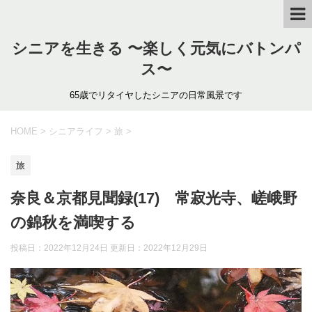
シニアを生きる 〜楽しく元気にバトンパ
ス〜
65歳でリタイヤしたシニアの日常風景です
HOME
>
シニアライフ
>
旅
>
旅
奈良＆京都見聞録(17) 常寂光寺、嵯峨野
の錦秋を満喫する
投稿日：2022年12月24日 更新日：
2022年12月29日