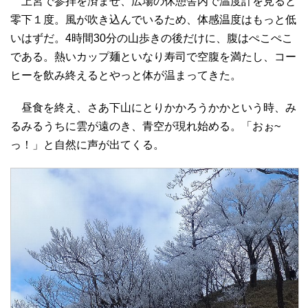
上宮で参拝を済ませ、広場の休憩舎内で温度計を見ると
零下１度。風が吹き込んでいるため、体感温度はもっと低
いはずだ。4時間30分の山歩きの後だけに、腹はぺこぺこ
である。熱いカップ麺といなり寿司で空腹を満たし、コー
ヒーを飲み終えるとやっと体が温まってきた。
昼食を終え、さあ下山にとりかかろうかかという時、み
るみるうちに雲が遠のき、青空が現れ始める。「おぉ~
っ！」と自然に声が出てくる。