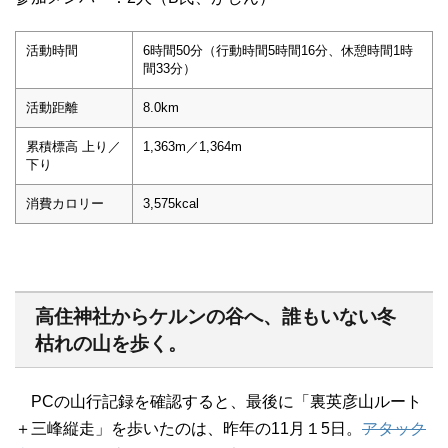
活動時間
6時間50分（行動時間5時間16分、休憩時間1時
間33分）
活動距離
8.0km
累積標高 上り／
1,363m／1,364m
下り
消費カロリー
3,575kcal
高住神社からケルンの谷へ、誰もいない冬
枯れの山を歩く。
PCの山行記録を確認すると、最後に「裏英彦山ルート
＋三峰縦走」を歩いたのは、昨年の11月１5日。
アタック