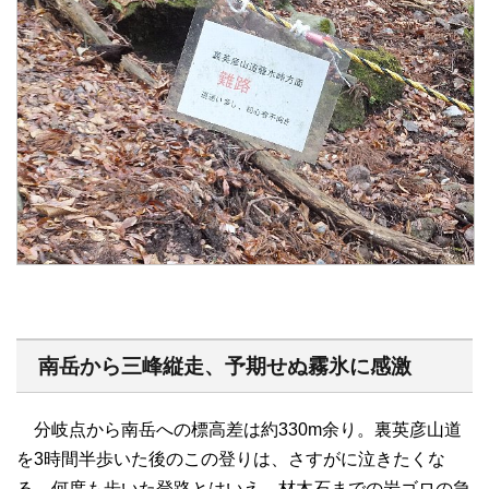
南岳から三峰縦走、予期せぬ霧氷に感激
分岐点から南岳への標高差は約330m余り。裏英彦山道
を3時間半歩いた後のこの登りは、さすがに泣きたくな
る。何度も歩いた登路とはいえ、材木石までの岩ゴロの急