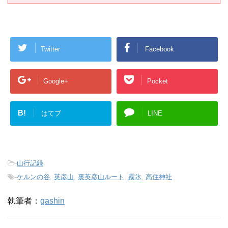
Twitter
Facebook
Google+
Pocket
B!
はてブ
LINE
-
山行記録
-
ケルンの谷
,
英彦山
,
裏英彦山ルート
,
霧氷
,
高住神社
執筆者：
gashin