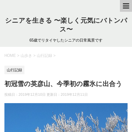
シニアを生きる 〜楽しく元気にバトンパ
ス〜
65歳でリタイヤしたシニアの日常風景です
HOME
>
山歩き
>
山行記録
>
山行記録
初冠雪の英彦山、今季初の霧氷に出合う
投稿日：2019年12月10日 更新日：
2019年12月11日