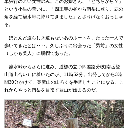
単独行の若い女性のみ。このお嬢さん、「どちらから？」
という小生の問いに、「四王寺の谷から南岳に登り、鹿の
角を経て籠水峠に降りてきました」とさりげなくおっしゃ
る。
ほとんど道らしき道もないあのルートを、たった一人で
歩いてきたとは‥‥。久しぶりに出会った「男前」の女性
（しかも美人）に脱帽であった。
籠水峠からさらに進み、道標の立つ四差路分岐(南岳登
山道出合い）に着いたのが、11時52分。出発してから3時
間30分かけて、英彦山の山ろくを半周したことになる。こ
れからやっと南岳を目指す登山が始まるのだ。