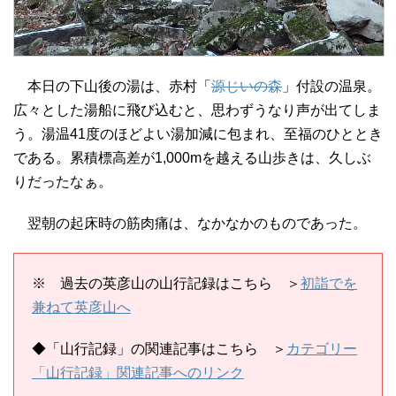
本日の下山後の湯は、赤村「
源じいの森
」付設の温泉。
広々とした湯船に飛び込むと、思わずうなり声が出てしま
う。湯温41度のほどよい湯加減に包まれ、至福のひととき
である。累積標高差が1,000mを越える山歩きは、久しぶ
りだったなぁ。
翌朝の起床時の筋肉痛は、なかなかのものであった。
※ 過去の英彦山の山行記録はこちら ＞
初詣でを
兼ねて英彦山へ
◆「山行記録」の関連記事はこちら ＞
カテゴリー
「山行記録」関連記事へのリンク