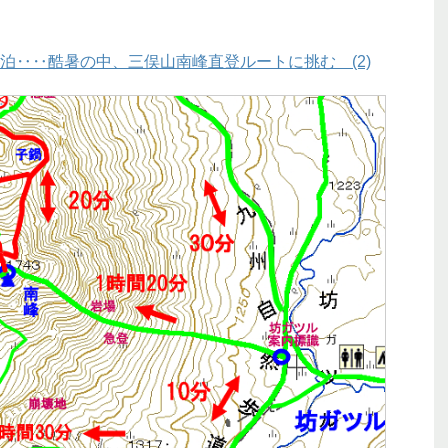
泊‥‥酷暑の中、三俣山南峰直登ルートに挑む (2)