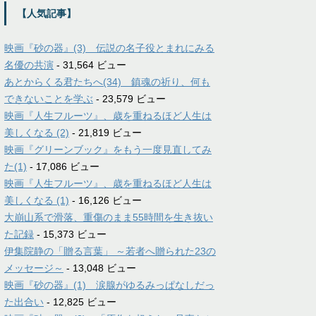
【人気記事】
映画『砂の器』(3) 伝説の名子役とまれにみる
名優の共演
- 31,564 ビュー
あとからくる君たちへ(34) 鎮魂の祈り、何も
できないことを学ぶ
- 23,579 ビュー
映画『人生フルーツ』、歳を重ねるほど人生は
美しくなる (2)
- 21,819 ビュー
映画『グリーンブック』をもう一度見直してみ
た(1)
- 17,086 ビュー
映画『人生フルーツ』、歳を重ねるほど人生は
美しくなる (1)
- 16,126 ビュー
大崩山系で滑落、重傷のまま55時間を生き抜い
た記録
- 15,373 ビュー
伊集院静の「贈る言葉」 ～若者へ贈られた23の
メッセージ～
- 13,048 ビュー
映画『砂の器』(1) 涙腺がゆるみっぱなしだっ
た出合い
- 12,825 ビュー