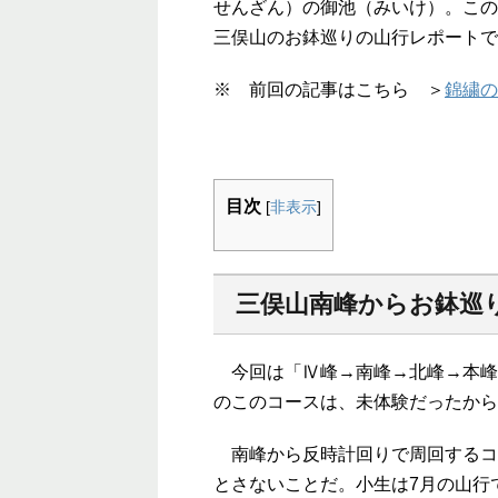
せんざん）の御池（みいけ）。この
三俣山のお鉢巡りの山行レポートで
※ 前回の記事はこちら ＞
錦繍の
目次
[
非表示
]
三俣山南峰からお鉢巡
今回は「Ⅳ峰→南峰→北峰→本峰
のこのコースは、未体験だったから
南峰から反時計回りで周回するコ
とさないことだ。小生は7月の山行