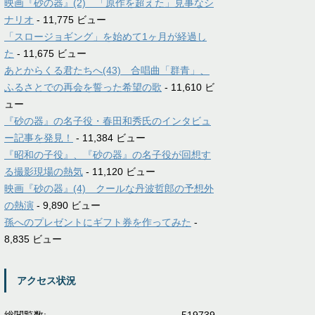
映画『砂の器』(2) 「原作を超えた」見事なシ
ナリオ
- 11,775 ビュー
「スロージョギング」を始めて1ヶ月が経過し
た
- 11,675 ビュー
あとからくる君たちへ(43) 合唱曲「群青」、
ふるさとでの再会を誓った希望の歌
- 11,610 ビ
ュー
『砂の器』の名子役・春田和秀氏のインタビュ
ー記事を発見！
- 11,384 ビュー
『昭和の子役』、『砂の器』の名子役が回想す
る撮影現場の熱気
- 11,120 ビュー
映画『砂の器』(4) クールな丹波哲郎の予想外
の熱演
- 9,890 ビュー
孫へのプレゼントにギフト券を作ってみた
-
8,835 ビュー
アクセス状況