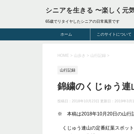
シニアを生きる 〜楽しく元
65歳でリタイヤしたシニアの日常風景です
ホーム
このサイトについて
HOME
>
山歩き
>
山行記録
>
山行記録
錦繍のくじゅう連山
投稿日：2018年10月23日 更新日：
2019年3月
※ 本稿は2018年10月20日の山
くじゅう連山の定番紅葉スポット