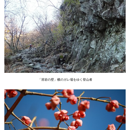
「溶岩の壁」横のガレ場をゆく登山者