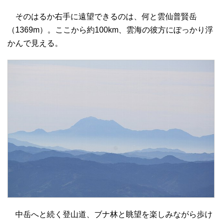
そのはるか右手に遠望できるのは、何と雲仙普賢岳
（1369m）。ここから約100km、雲海の彼方にぽっかり浮
かんで見える。
中岳へと続く登山道、ブナ林と眺望を楽しみながら歩け