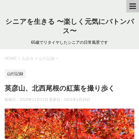
シニアを生きる 〜楽しく元気にバトンパ
ス〜
65歳でリタイヤしたシニアの日常風景です
HOME
>
山歩き
>
山行記録
>
山行記録
英彦山、北西尾根の紅葉を撮り歩く
投稿日：2020年11月17日 更新日：
2021年1月24日