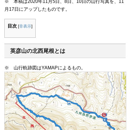
※ 本稿は2020年11月5日、8日、10日の山行写真を、11
月17日にアップしたものです。
目次
[
非表示
]
英彦山の北西尾根とは
※ 山行軌跡図はYAMAPによるもの。