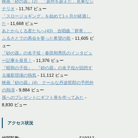
映画『砂の器』(2) 「原作を超えた」見事なシ
ナリオ
- 11,767 ビュー
「スロージョギング」を始めて1ヶ月が経過し
た
- 11,668 ビュー
あとからくる君たちへ(43) 合唱曲「群青」、
ふるさとでの再会を誓った希望の歌
- 11,605 ビ
ュー
『砂の器』の名子役・春田和秀氏のインタビュ
ー記事を発見！
- 11,376 ビュー
『昭和の子役』、『砂の器』の名子役が回想す
る撮影現場の熱気
- 11,112 ビュー
映画『砂の器』(4) クールな丹波哲郎の予想外
の熱演
- 9,884 ビュー
孫へのプレゼントにギフト券を作ってみた
-
8,830 ビュー
アクセス状況