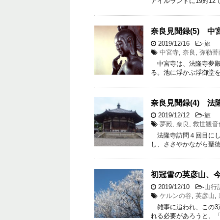
アイルランドに19対1
奈良見聞録(5) 
2019/12/16
-
旅
中宮寺
,
奈良
,
弥勒菩
中宮寺は、法隆寺夢殿
る。池に浮かぶ浮御堂
奈良見聞録(4) 
2019/12/12
-
旅
夢殿
,
奈良
,
救世観音
法隆寺訪問４回目にし
し、ささやかながら聖
初冠雪の英彦山、
2019/12/10
-
山行
ケルンの谷
,
英彦山
,
雑事に追われ、この3
れる必要があろうと、