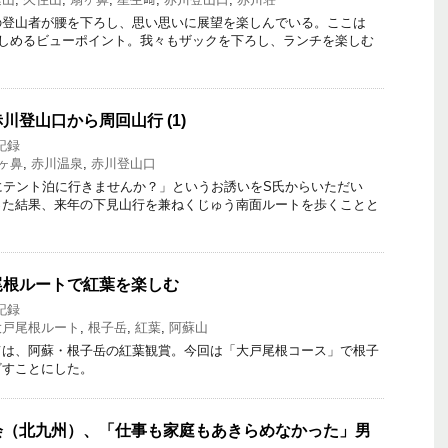
登山者が腰を下ろし、思い思いに展望を楽しんでいる。ここは
楽しめるビューポイント。我々もザックを下ろし、ランチを楽しむ
川登山口から周回山行 (1)
記録
ヶ鼻
,
赤川温泉
,
赤川登山口
にテント泊に行きませんか？」というお誘いをS氏からいただい
った結果、来年の下見山行を兼ねくじゅう南面ルートを歩くことと
尾根ルートで紅葉を楽しむ
記録
大戸尾根ルート
,
根子岳
,
紅葉
,
阿蘇山
は、阿蘇・根子岳の紅葉観賞。今回は「大戸尾根コース」で根子
ざすことにした。
会（北九州）、「仕事も家庭もあきらめなかった」男