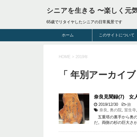
シニアを生きる 〜楽しく元
65歳でリタイヤしたシニアの日常風景です
ホーム
このサイトについて
HOME
>
2019年
「 年別アーカイブ：
奈良見聞録(7) 
2019/12/30
-
旅
奈良
,
奥の院
,
室生寺
五重塔の裏手から奥の
だ。両側の杉の巨大さ