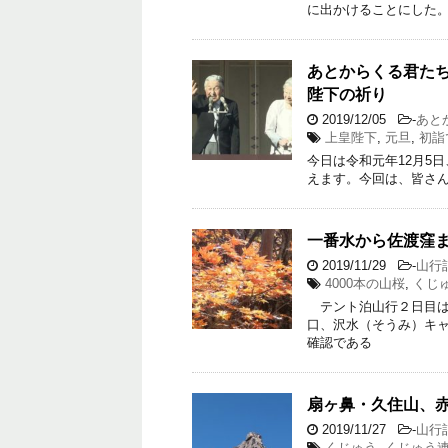
に出かけることにした
あとからくる君たち
陛下の祈り
2019/12/05
-
あと
上皇陛下
,
元旦
,
初詣
今日は令和元年12月5
えます。今回は、皆さ
一番水から佐渡窪
2019/11/29
-
山行
4000本の山桜
,
くじ
テント泊山行２日目は
口、沢水（そうみ）キ
確認である
扇ヶ鼻・久住山、赤
2019/11/27
-
山行
くじゅう
,
くじゅう