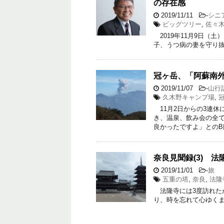
の存在感
2019/11/11
-
シニ
ビッグツリー
,
佐々
2019年11月9日（
子、うつ病の妻を守り
冠ヶ岳、「阿蘇南
2019/11/07
-
山行
久木野キャンプ場
,
11月2日からの3連休
き、温泉、飲み会の全
良かったですよ」とのB
奈良見聞録(3) 
2019/11/01
-
旅
五重の塔
,
奈良
,
法隆
法隆寺には3度訪れた
り、時を忘れて心ゆく