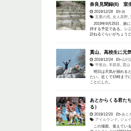
奈良見聞録(6) 
2019/12/28
-
旅
五重の塔
,
女人高野
,
2019年9月25日、
拝する予定である。シ
訪ねるぐらいがちょう
貫山、高校生に元
2019/12/24
-
山行
平尾台
,
羊群原
,
貫山
明日は天気が崩れると
たい。近くで15時まで
ことにした。
あとからくる君たちへ(3
る）
2019/12/20
-
あと
アイルランド
,
ジェ
この場面、覚えている