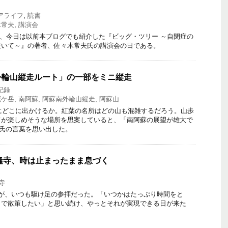
アライフ
,
読書
木常夫
,
講演会
土）、今日は以前本ブログでも紹介した『ビッグ・ツリー ～自閉症の
抜いて～』の著者、佐々木常夫氏の講演会の日である。
外輪山縦走ルート」の一部をミニ縦走
記録
冠ケ岳
,
南阿蘇
,
阿蘇南外輪山縦走
,
阿蘇山
にどこに出かけるか。紅葉の名所はどの山も混雑するだろう。山歩
てが楽しめそうな場所を思案していると、「南阿蘇の展望が雄大で
氏の言葉を思い出した。
法隆寺、時は止まったまま息づく
寺
が、いつも駆け足の参拝だった。「いつかはたっぷり時間をと
まで散策したい」と思い続け、やっとそれが実現できる日が来た