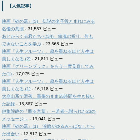
【人気記事】
映画『砂の器』(3) 伝説の名子役とまれにみる
名優の共演
- 31,557 ビュー
あとからくる君たちへ(34) 鎮魂の祈り、何も
できないことを学ぶ
- 23,568 ビュー
映画『人生フルーツ』、歳を重ねるほど人生は
美しくなる (2)
- 21,811 ビュー
映画『グリーンブック』をもう一度見直してみ
た(1)
- 17,075 ビュー
映画『人生フルーツ』、歳を重ねるほど人生は
美しくなる (1)
- 16,118 ビュー
大崩山系で滑落、重傷のまま55時間を生き抜い
た記録
- 15,367 ビュー
伊集院静の「贈る言葉」 ～若者へ贈られた23の
メッセージ～
- 13,041 ビュー
映画『砂の器』(1) 涙腺がゆるみっぱなしだっ
た出合い
- 12,817 ビュー