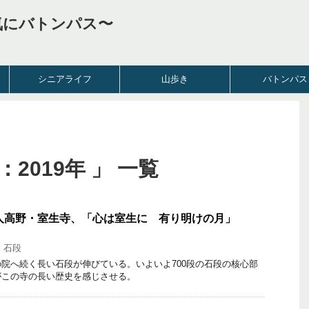
気にバトンパス〜
シニアライフ
山歩き
バトンパス
2019年 」 一覧
女人高野・室生寺、「心は室生に 有り明けの月」
,
石段
院へ続く長い石段が伸びている。いよいよ700段の石段の核心部
がこの寺の長い歴史を感じさせる。