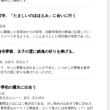
2で勝利した瞬間です。
中宮寺、「たましいのほほえみ」に会いに行く
薩像
に隣接した皇室ゆかりの尼寺。法隆寺境内の東端に位置してい
をイメージするような、こじんまりとした現代風の寺院であった。
法隆寺夢殿、太子の霊に鎮魂の祈りを捧げる。
像
,
法隆寺
,
聖徳太子
て、やっと夢殿を訪れることができた。いつかこの夢殿を参拝
徳太子の霊に祈りを捧げたかったのだ。
今季初の霧氷に出合う
記録
裏英彦山ルート
,
霧氷
,
高住神社
週間ほど山にはご無沙汰である。少し長めの山歩きで体に活を入
「裏英彦山ルート＋三峰縦走」という老人には自虐的な（？）山行