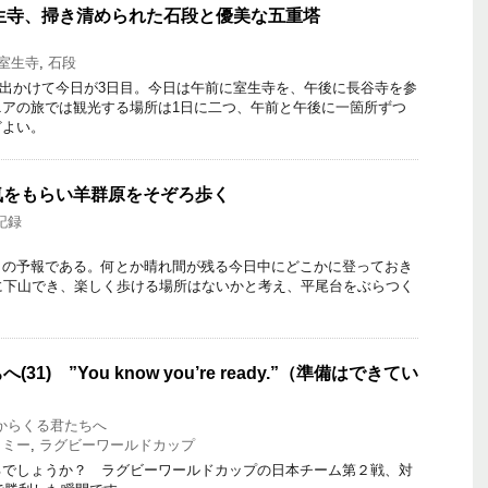
室生寺、掃き清められた石段と優美な五重塔
室生寺
,
石段
旅に出かけて今日が3日目。今日は午前に室生寺を、午後に長谷寺を参
ニアの旅では観光する場所は1日に二つ、午前と午後に一箇所ずつ
どよい。
気をもらい羊群原をそぞろ歩く
記録
の予報である。何とか晴れ間が残る今日中にどこかに登っておき
に下山でき、楽しく歩ける場所はないかと考え、平尾台をぶらつく
1) ”You know you’re ready.”（準備はできてい
からくる君たちへ
イミー
,
ラグビーワールドカップ
でしょうか？ ラグビーワールドカップの日本チーム第２戦、対