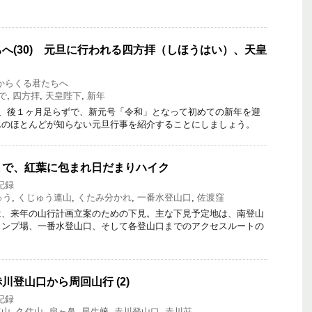
。
へ(30) 元旦に行われる四方拝（しほうはい）、天皇
からくる君たちへ
で
,
四方拝
,
天皇陛下
,
新年
日、後１ヶ月足らずで、新元号「令和」となって初めての新年を迎
んのほとんどが知らない元旦行事を紹介することにしましょう。
まで、紅葉に包まれ日だまりハイク
記録
ゅう
,
くじゅう連山
,
くたみ分かれ
,
一番水登山口
,
佐渡窪
、来年の山行計画立案のための下見。主な下見予定地は、南登山
ャンプ場、一番水登山口、そして各登山口までのアクセスルートの
川登山口から周回山行 (2)
記録
連山
,
久住山
,
扇ヶ鼻
,
星生﨑
,
赤川登山口
,
赤川荘