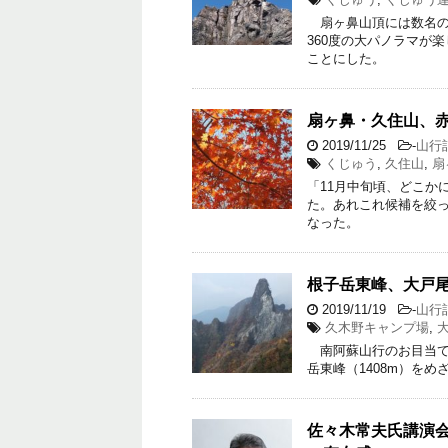
扇ヶ鼻山頂には数名の
360度の大パノラマが
ことにした。
扇ヶ鼻・久住山、赤
2019/11/25
-
山行
くじゅう
,
久住山
,
扇
「11月中旬頃、どこか
た。あれこれ候補を絞
なった。
根子岳東峰、大戸
2019/11/19
-
山行
久木野キャンプ場
,
南阿蘇山行のお目当て
岳東峰（1408m）をめ
佐々木常夫氏講演